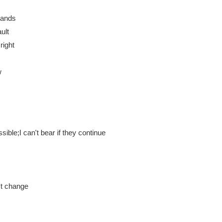
mands
ult
right
w
sible;I can't bear if they continue
n't change