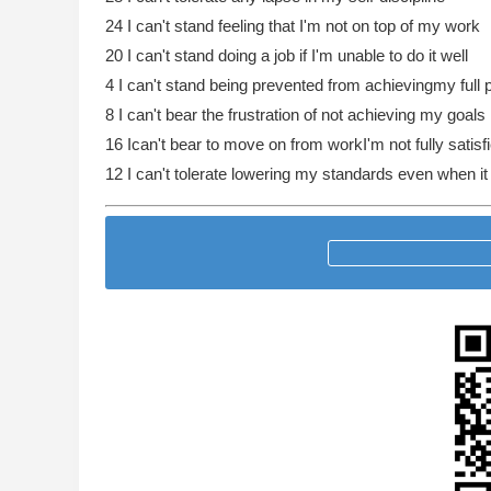
24 I can't stand feeling that I'm not on top of my work
20 I can't stand doing a job if I'm unable to do it well
4 I can't stand being prevented from achievingmy full p
8 I can't bear the frustration of not achieving my goals
16 Ican't bear to move on from workI'm not fully satisf
12 I can't tolerate lowering my standards even when it