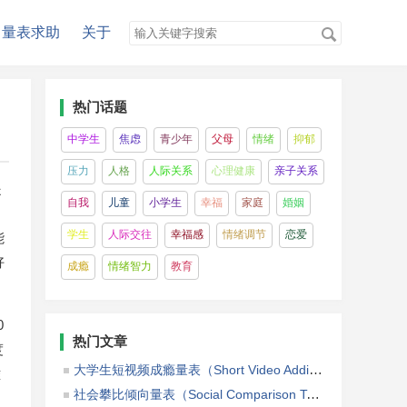
量表求助
关于
热门话题
中学生
焦虑
青少年
父母
情绪
抑郁
压力
人格
人际关系
心理健康
亲子关系
提
自我
儿童
小学生
幸福
家庭
婚姻
学生
人际交往
幸福感
情绪调节
恋爱
能
好
成瘾
情绪智力
教育
0
热门文章
度
大学生短视频成瘾量表（Short Video Addiction Scale among College Students）
难
社会攀比倾向量表（Social Comparison Tendency Scale，SCTS）