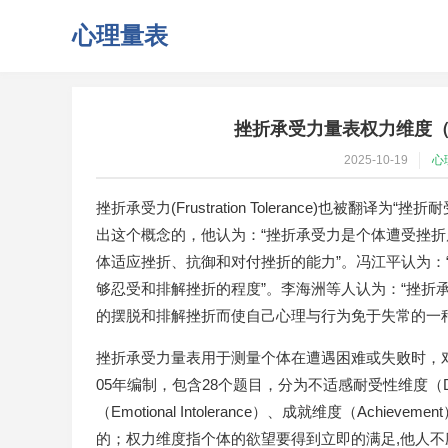
心理量表
挫折承受力量表权力维度（Frustr
2025-10-19
心
挫折承受力(Frustration Tolerance)也被翻
出这个概念的，他认为：“挫折承受力是个体遭受挫
体适应挫折、抗御和对付挫折的能力”。冯江平认为：
够忍受和排解挫折的程度”。李海洲等人认为：“挫折
的摆脱和排解挫折而使自己心理与行为免于失常的一
挫折承受力量表用于测量个体在遭遇困难或失败时，对自身
05年编制，包含28个题目，分为不适感耐受性维度（Discom
（Emotional Intolerance）、成就维度（Ac
的；权力维度指个体的欲望要得到立即的满足,他人