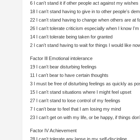
6 I can't stand it if other people act against my wishes
18 I can't stand having to give in to other people's de
22 I can't stand having to change when others are at fa
26 I can't tolerate criticism especially when I know I'm 
14 I can't tolerate being taken for granted
2 I can't stand having to wait for things I would like no
Factor Ill Emotional intolerance
19 I can't bear disturbing feelings
11 I can't bear to have certain thoughts
3 I must be free of disturbing feelings as quickly as pos
15 I can't stand situations where I might feel upset
27 I can't stand to lose control of my feelings
7 I can't bear to feel that I am losing my mind
23 I can't get on with my life, or be happy, if things do
Factor IV Achievement
28 I can't tolerate any lapse in my self-discipline