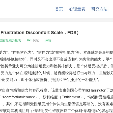
首页
心理量表
研究方法
ation Discomfort Scale，FDS）
理量表
,
能力量表
995
阅读
评论
译为“挫折耐受力”、“挫折容忍力”、“耐挫力”或“抗挫折能力”等。罗森威尔是最初
折后能够抵抗挫折，同时又不会出现不良反应和行为失常的能力，即个
“挫折承受力可分为挫折耐受力和挫折排解力，是个体遭受挫折后，
承受力是个体在遇到挫折的时候，是否能经得起打击与压力，且能较
种耐受能力，即个体适应挫折、抵抗和应付挫折的一种能力”。
情绪和信念的容忍程度。该量表由美国心理学家Harrington于2
fortIntolerance）、权利维度（Entitlement）、情绪耐受性维
hievement）。其中,不适感耐受性维度指个体认为生活应该是容易的、没有困
不应该对其构成阻碍；情绪耐受性维度反映了个体对情绪困扰的容忍程