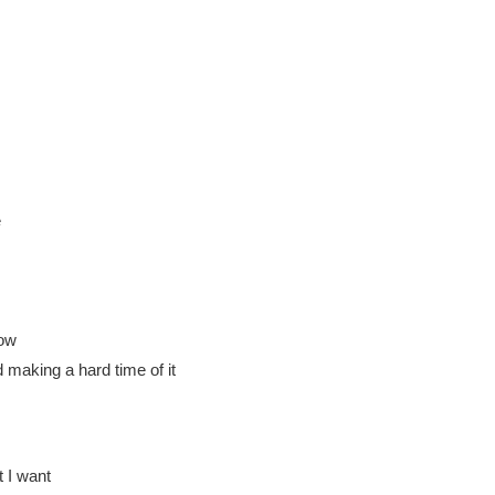
e
now
 making a hard time of it
t I want