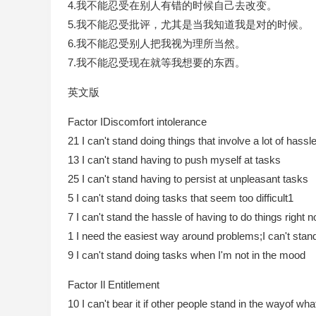
4.我不能忍受在别人有错的时候自己去改变。
5.我不能忍受批评，尤其是当我知道我是对的时候。
6.我不能忍受别人把我视为理所当然。
7.我不能忍受现在就等我想要的东西。
英文版
Factor IDiscomfort intolerance
21 I can't stand doing things that involve a lot of hassl
13 I can't stand having to push myself at tasks
25 I can't stand having to persist at unpleasant tasks
5 I can't stand doing tasks that seem too difficult1
7 I can't stand the hassle of having to do things right 
1 I need the easiest way around problems;I can't stand
9 I can't stand doing tasks when I'm not in the mood
Factor Il Entitlement
10 I can't bear it if other people stand in the wayof wha