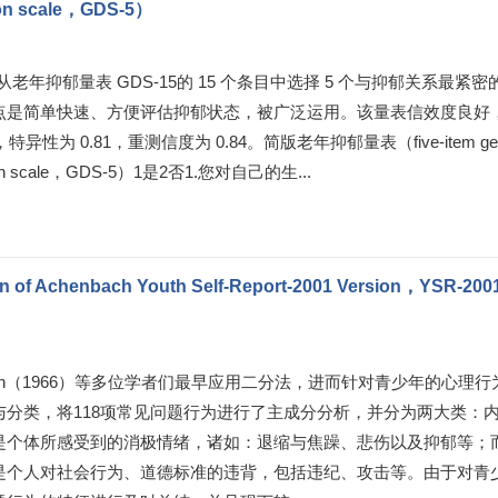
on scale，GDS-5）
 是从老年抑郁量表 GDS-15的 15 个条目中选择 5 个与抑郁关系最紧密
点是简单快速、方便评估抑郁状态，被广泛运用。该量表信效度良好
，特异性为 0.81，重测信度为 0.84。简版老年抑郁量表（five-item ger
ssion scale，GDS-5）1是2否1.您对自己的生...
chenbach Youth Self-Report-2001 Version，YSR-2001
bach（1966）等多位学者们最早应用二分法，进而针对青少年的心理行
与分类，将118项常见问题行为进行了主成分分析，并分为两大类：
是个体所感受到的消极情绪，诸如：退缩与焦躁、悲伤以及抑郁等；
是个人对社会行为、道德标准的违背，包括违纪、攻击等。由于对青