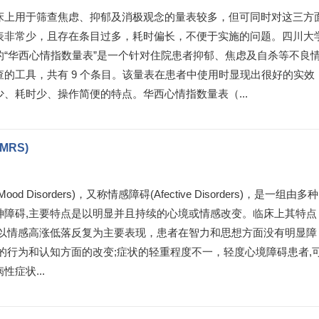
床上用于筛查焦虑、抑郁及消极观念的量表较多，但可同时对这三方
表非常少，且存在条目过多，耗时偏长，不便于实施的问题。四川大
的“华西心情指数量表”是一个针对住院患者抑郁、焦虑及自杀等不良
查的工具，共有 9 个条目。该量表在患者中使用时显现出很好的实效
、耗时少、操作简便的特点。华西心情指数量表（...
YMRS)
od Disorders)，又称情感障碍(Afective Disorders)，是一组由多种
神障碍,主要特点是以明显并且持续的心境或情感改变。临床上其特点
状以情感高涨低落反复为主要表现，患者在智力和思想方面没有明显障
应的行为和认知方面的改变;症状的轻重程度不一，轻度心境障碍患者,
性症状...