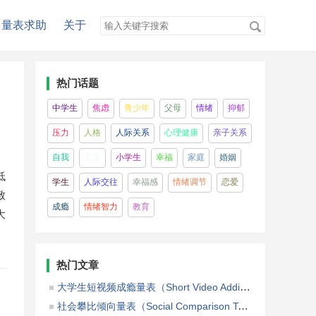
量表求助
关于
热门话题
中学生
焦虑
青少年
父母
情绪
抑郁
压力
人格
人际关系
心理健康
亲子关系
自我
儿童
小学生
幸福
家庭
婚姻
低
学生
人际交往
幸福感
情绪调节
恋爱
致
成瘾
情绪智力
教育
大
热门文章
大学生短视频成瘾量表（Short Video Addiction Scale among College Students）
社会攀比倾向量表（Social Comparison Tendency Scale，SCTS）