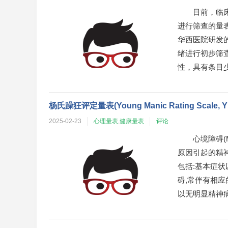
目前，临
进行筛查的量
华西医院研发
绪进行初步筛
性，具有条目少
杨氏躁狂评定量表(Young Manic Rating Scale, 
2025-02-23
心理量表
,
健康量表
评论
心境障碍(Mo
原因引起的精
包括:基本症
碍,常伴有相
以无明显精神病