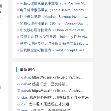
积极心理健康量表中文版（the Positive Mental Health Scale，PMHS-C）
面
电子健康素养量表（The eHealth Literacy Scale，eHEALS）
学
职业倦怠量表（Maslach Burnout Inventory, MBI）
（8℃）
情
简易心理弹性量表（10-Item Connor-Davidson Resilience Scale，CD-RISC-10）
中文版心理弹性量表（China version of the Connor-Davidson resilience scale，CD-RISC）
亲密关系 PUA 受害量表（Intimacy PUA Victimisation Scale）
基本心理需要满足与挫折量表(中文版) (Basic Psychological Need Satisfaction and Frustration Scale,BPNSFS)
自我概念清晰性量表（Self-Concept Clarity Scale, SCCS）
最新评论
: https://scale.xinlixue.cn/archiv...
dahai
: 感谢打赏，已发邮箱。
dahai
可
: https://scale.xinlixue.cn/archiv...
dahai
: 感谢良心网站，现在找量表真不容易
star
: 太牛啦！居然现在才知道
小c
: 太感谢了，希望越来越好
mm