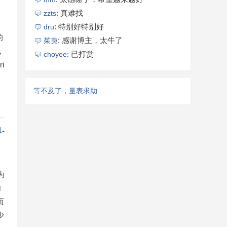
: 真难找
zzts
: 特别好特别好
dru
的
: 感谢博主，太牛了
茱萸
，
: 已打赏
choyee
i
等不及了，量表求助
-
为
内
而
少