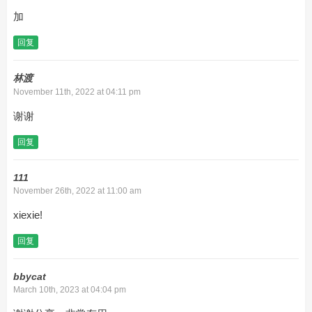
加
回复
林渡
November 11th, 2022 at 04:11 pm
谢谢
回复
111
November 26th, 2022 at 11:00 am
xiexie!
回复
bbycat
March 10th, 2023 at 04:04 pm