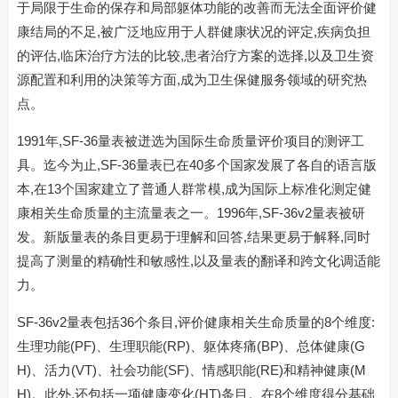
于局限于生命的保存和局部躯体功能的改善而无法全面评价健
康结局的不足,被广泛地应用于人群健康状况的评定,疾病负担
的评估,临床治疗方法的比较,患者治疗方案的选择,以及卫生资
源配置和利用的决策等方面,成为卫生保健服务领域的研究热
点。
1991年,SF-36量表被迸选为国际生命质量评价项目的测评工
具。迄今为止,SF-36量表已在40多个国家发展了各自的语言版
本,在13个国家建立了普通人群常模,成为国际上标准化测定健
康相关生命质量的主流量表之一。1996年,SF-36v2量表被研
发。新版量表的条目更易于理解和回答,结果更易于解释,同时
提高了测量的精确性和敏感性,以及量表的翻译和跨文化调适能
力。
SF-36v2量表包括36个条目,评价健康相关生命质量的8个维度:
生理功能(PF)、生理职能(RP)、躯体疼痛(BP)、总体健康(G
H)、活力(VT)、社会功能(SF)、情感职能(RE)和精神健康(M
H)。此外,还包括一项健康变化(HT)条目。在8个维度得分基础